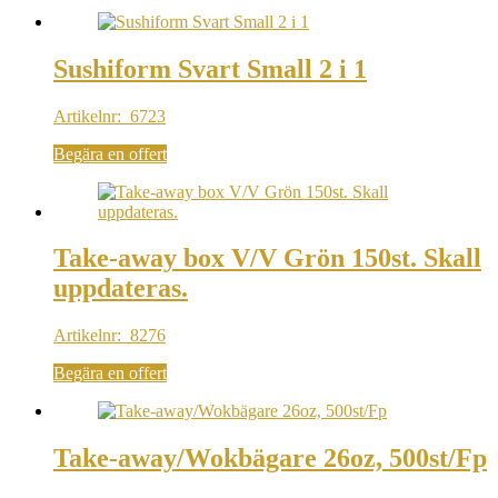
Sushiform Svart Small 2 i 1
Artikelnr: 6723
Begära en offert
Take-away box V/V Grön 150st. Skall
uppdateras.
Artikelnr: 8276
Begära en offert
Take-away/Wokbägare 26oz, 500st/Fp