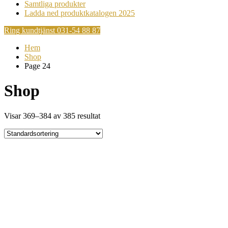
Samtliga produkter
Ladda ned produktkatalogen 2025
Ring kundtjänst 031-54 88 87
Hem
Shop
Page 24
Shop
Visar 369–384 av 385 resultat