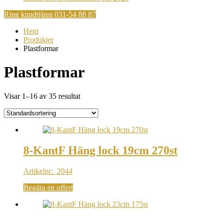
Ring kundtjänst 031-54 88 87
Hem
Produkter
Plastformar
Plastformar
Visar 1–16 av 35 resultat
8-KantF Häng lock 19cm 270st
Artikelnr: 2044
Begära en offert