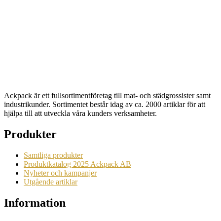
Lock PP till Soppskål 480ml, 500st
Artikelnr: 8405
Begära en offert
Ackpack är ett fullsortimentföretag till mat- och städgrossister samt
industrikunder. Sortimentet består idag av ca. 2000 artiklar för att
hjälpa till att utveckla våra kunders verksamheter.
Produkter
Samtliga produkter
Produktkatalog 2025 Ackpack AB
Nyheter och kampanjer
Utgående artiklar
Information