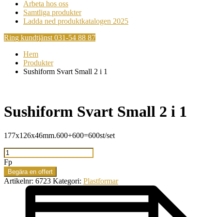
Arbeta hos oss
Samtliga produkter
Ladda ned produktkatalogen 2025
Ring kundtjänst 031-54 88 87
Hem
Produkter
Sushiform Svart Small 2 i 1
Sushiform Svart Small 2 i 1
177x126x46mm.600+600=600st/set
Sushiform
Svart
Fp
Small
Begära en offert
2
Artikelnr:
6723
Kategori:
Plastformar
i
1
mängd