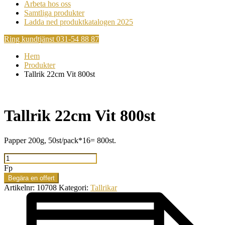
Arbeta hos oss
Samtliga produkter
Ladda ned produktkatalogen 2025
Ring kundtjänst 031-54 88 87
Hem
Produkter
Tallrik 22cm Vit 800st
Tallrik 22cm Vit 800st
Papper 200g, 50st/pack*16= 800st.
Tallrik
22cm
Fp
Vit
Begära en offert
800st
Artikelnr:
10708
Kategori:
Tallrikar
mängd