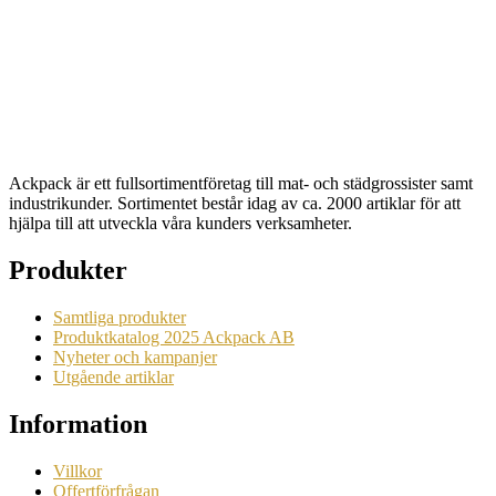
Tallrik 15cm Vit 2400st
Artikelnr: 10707
Begära en offert
Ackpack är ett fullsortimentföretag till mat- och städgrossister samt
industrikunder. Sortimentet består idag av ca. 2000 artiklar för att
hjälpa till att utveckla våra kunders verksamheter.
Produkter
Samtliga produkter
Produktkatalog 2025 Ackpack AB
Nyheter och kampanjer
Utgående artiklar
Information
Villkor
Offertförfrågan