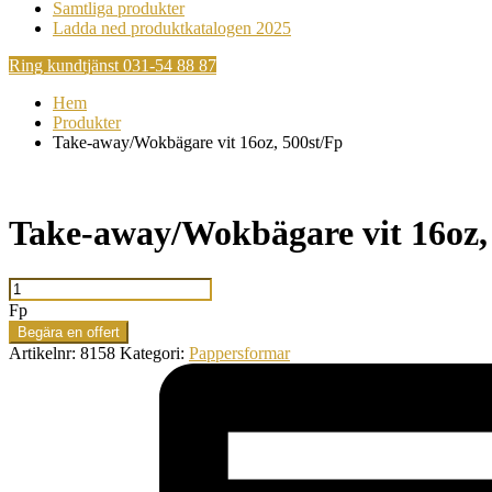
Samtliga produkter
Ladda ned produktkatalogen 2025
Ring kundtjänst 031-54 88 87
Hem
Produkter
Take-away/Wokbägare vit 16oz, 500st/Fp
Take-away/Wokbägare vit 16oz,
Take-
away/Wokbägare
Fp
vit
Begära en offert
16oz,
Artikelnr:
8158
Kategori:
Pappersformar
500st/Fp
mängd