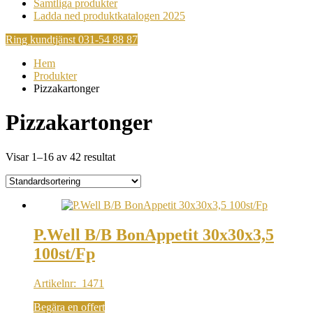
Samtliga produkter
Ladda ned produktkatalogen 2025
Ring kundtjänst 031-54 88 87
Hem
Produkter
Pizzakartonger
Pizzakartonger
Visar 1–16 av 42 resultat
P.Well B/B BonAppetit 30x30x3,5
100st/Fp
Artikelnr: 1471
Begära en offert