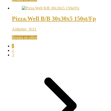
Pizza.Well B/B 30x30x5 150st/Fp
Artikelnr: 8111
Begära en offert
1
2
3