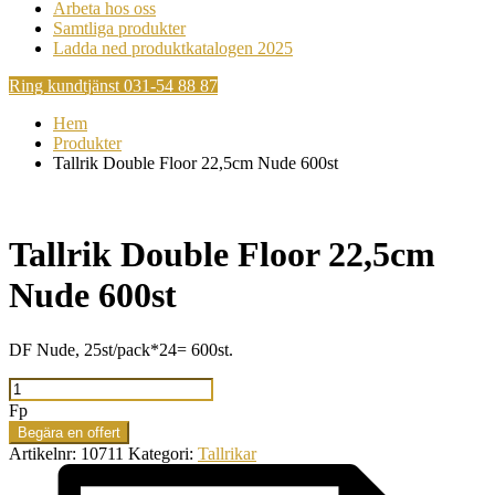
Arbeta hos oss
Samtliga produkter
Ladda ned produktkatalogen 2025
Ring kundtjänst 031-54 88 87
Hem
Produkter
Tallrik Double Floor 22,5cm Nude 600st
Tallrik Double Floor 22,5cm
Nude 600st
DF Nude, 25st/pack*24= 600st.
Tallrik
Double
Fp
Floor
Begära en offert
22,5cm
Artikelnr:
10711
Kategori:
Tallrikar
Nude
600st