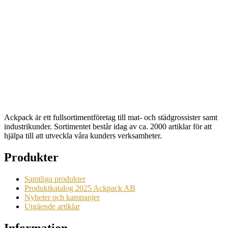
Tallrik 15cm Vit 2400st
Artikelnr: 10707
Begära en offert
Ackpack är ett fullsortimentföretag till mat- och städgrossister samt
industrikunder. Sortimentet består idag av ca. 2000 artiklar för att
hjälpa till att utveckla våra kunders verksamheter.
Produkter
Samtliga produkter
Produktkatalog 2025 Ackpack AB
Nyheter och kampanjer
Utgående artiklar