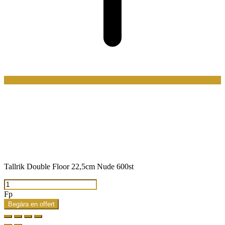
Tallrik Double Floor 22,5cm Nude 600st
Tallrik
Double
Fp
Floor
Begära en offert
22,5cm
Nude