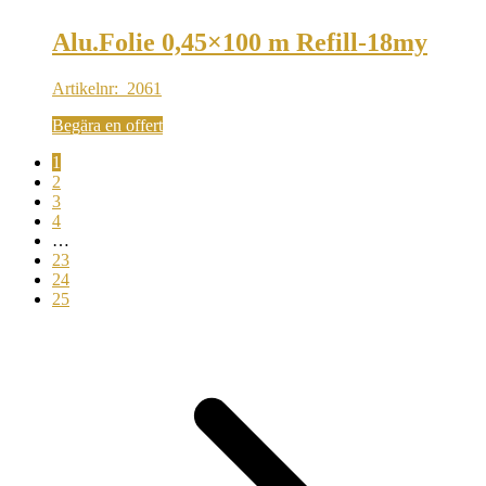
Alu.Folie 0,45×100 m Refill-18my
Artikelnr: 2061
Begära en offert
1
2
3
4
…
23
24
25