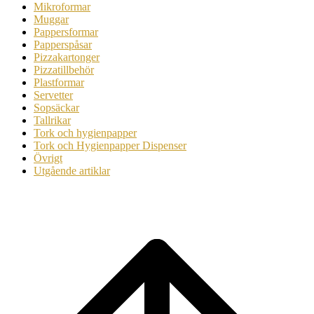
Mikroformar
Muggar
Pappersformar
Papperspåsar
Pizzakartonger
Pizzatillbehör
Plastformar
Servetter
Sopsäckar
Tallrikar
Tork och hygienpapper
Tork och Hygienpapper Dispenser
Övrigt
Utgående artiklar