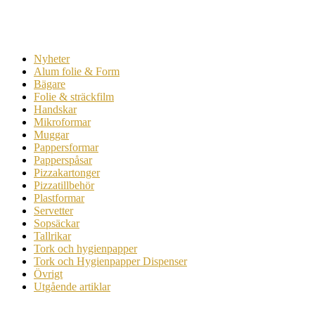
Nyheter
Alum folie & Form
Bägare
Folie & sträckfilm
Handskar
Mikroformar
Muggar
Pappersformar
Papperspåsar
Pizzakartonger
Pizzatillbehör
Plastformar
Servetter
Sopsäckar
Tallrikar
Tork och hygienpapper
Tork och Hygienpapper Dispenser
Övrigt
Utgående artiklar