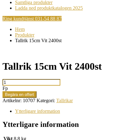
Samtliga produkter
Ladda ned produktkatalogen 2025
Ring kundtjänst 031-54 88 87
Hem
Produkter
Tallrik 15cm Vit 2400st
Tallrik 15cm Vit 2400st
Tallrik
15cm
Fp
Vit
Begära en offert
2400st
Artikelnr:
10707
Kategori:
Tallrikar
mängd
Ytterligare information
Ytterligare information
Vikt
8,8 kg