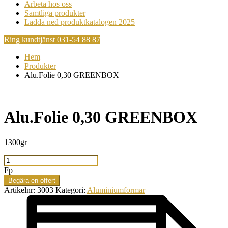
Arbeta hos oss
Samtliga produkter
Ladda ned produktkatalogen 2025
Ring kundtjänst 031-54 88 87
Hem
Produkter
Alu.Folie 0,30 GREENBOX
Alu.Folie 0,30 GREENBOX
1300gr
Alu.Folie
0,30
Fp
GREENBOX
Begära en offert
mängd
Artikelnr:
3003
Kategori:
Aluminiumformar