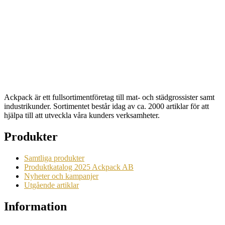
Serveringsfat Alum. stor
Artikelnr: 2603
Begära en offert
Ackpack är ett fullsortimentföretag till mat- och städgrossister samt
industrikunder. Sortimentet består idag av ca. 2000 artiklar för att
hjälpa till att utveckla våra kunders verksamheter.
Produkter
Samtliga produkter
Produktkatalog 2025 Ackpack AB
Nyheter och kampanjer
Utgående artiklar
Information