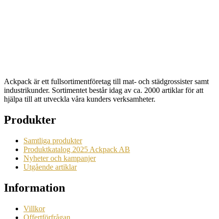
Artikelnr: 8430
Begära en offert
Ackpack är ett fullsortimentföretag till mat- och städgrossister samt
industrikunder. Sortimentet består idag av ca. 2000 artiklar för att
hjälpa till att utveckla våra kunders verksamheter.
Produkter
Samtliga produkter
Produktkatalog 2025 Ackpack AB
Nyheter och kampanjer
Utgående artiklar
Information
Villkor
Offertförfrågan