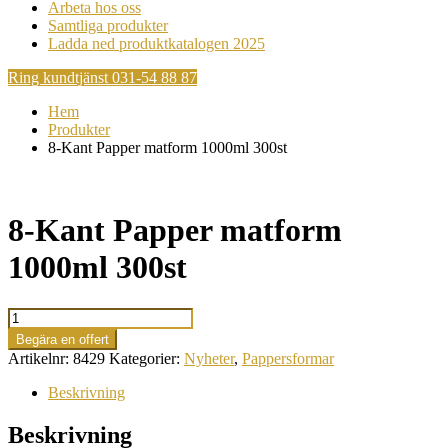
Arbeta hos oss
Samtliga produkter
Ladda ned produktkatalogen 2025
Ring kundtjänst 031-54 88 87
Hem
Produkter
8-Kant Papper matform 1000ml 300st
8-Kant Papper matform
1000ml 300st
8-
Kant
Begära en offert
Papper
Artikelnr:
8429
Kategorier:
Nyheter
,
Pappersformar
matform
1000ml
Beskrivning
300st
mängd
Beskrivning