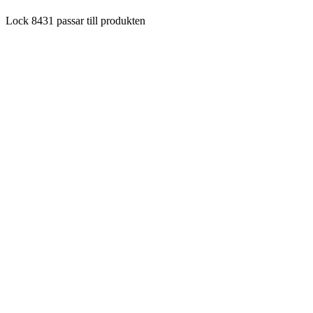
Lock 8431 passar till produkten
8-Kant Papper matform 1250ml 300st