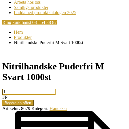
Arbeta hos oss
Samtliga produkter
Ladda ned produktkatalogen 2025
Ring kundtjänst 031-54 88 87
Hem
Produkter
Nitrilhandske Puderfri M Svart 1000st
Nitrilhandske Puderfri M
Svart 1000st
Nitrilhandske
Puderfri
FP
M
Begära en offert
Svart
Artikelnr:
8679
Kategori:
Handskar
1000st
mängd