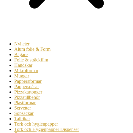
Nyheter
Alum folie & Form
Bägare
Folie & sträckfilm
Handskar
Mikroformar
Muggar
Pappersformar
Papperspåsar
Pizzakartonger
Pizzatillbehör
Plastformar
Servetter
Sopsäckar
Tallrikar
Tork och hygienpapper
Tork och Hygienpapper Dispenser