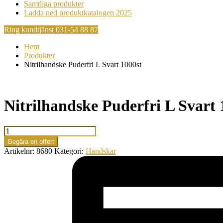
Samtliga produkter
Ladda ned produktkatalogen 2025
Ring kundtjänst 031-54 88 87
Hem
Produkter
Nitrilhandske Puderfri L Svart 1000st
Nitrilhandske Puderfri L Svart 
Nitrilhandske
Puderfri
Begära en offert
L
Artikelnr:
8680
Kategori:
Handskar
Svart
1000st
mängd