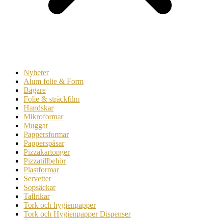
Nyheter
Alum folie & Form
Bägare
Folie & sträckfilm
Handskar
Mikroformar
Muggar
Pappersformar
Papperspåsar
Pizzakartonger
Pizzatillbehör
Plastformar
Servetter
Sopsäckar
Tallrikar
Tork och hygienpapper
Tork och Hygienpapper Dispenser