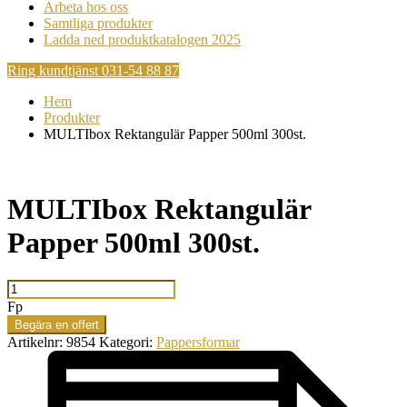
Arbeta hos oss
Samtliga produkter
Ladda ned produktkatalogen 2025
Ring kundtjänst 031-54 88 87
Hem
Produkter
MULTIbox Rektangulär Papper 500ml 300st.
MULTIbox Rektangulär
Papper 500ml 300st.
MULTIbox
Rektangulär
Fp
Papper
Begära en offert
500ml
Artikelnr:
9854
Kategori:
Pappersformar
300st.
mängd