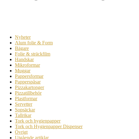
Nyheter
Alum folie & Form
Bägare
Folie & sträckfilm
Handskar
Mikroformar
Muggar
Pappersformar
Papperspåsar
Pizzakartonger
Pizzatillbehör
Plastformar
Servetter
Sopsäckar
Tallrikar
Tork och hygienpapper
Tork och Hygienpapper Dispenser
Övrigt
Utgående artiklar