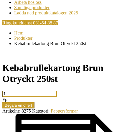
Arbeta hos oss
Samtliga produkter
Ladda ned produktkatalogen 2025
Ring kundtjänst 031-54 88 87
Hem
Produkter
Kebabrullekartong Brun Otryckt 250st
Kebabrullekartong Brun
Otryckt 250st
Kebabrullekartong
Brun
Fp
Otryckt
Begära en offert
250st
Artikelnr:
8275
Kategori:
Pappersformar
mängd