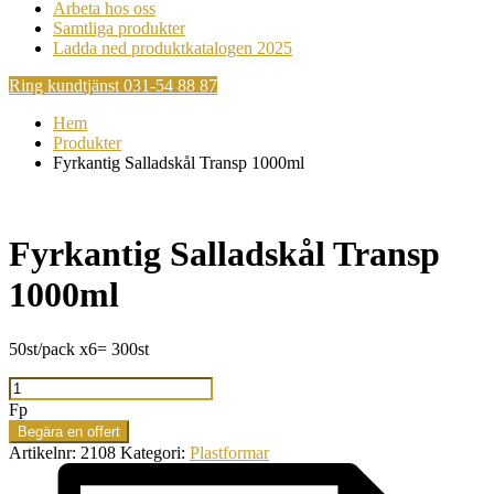
Arbeta hos oss
Samtliga produkter
Ladda ned produktkatalogen 2025
Ring kundtjänst 031-54 88 87
Hem
Produkter
Fyrkantig Salladskål Transp 1000ml
Fyrkantig Salladskål Transp
1000ml
50st/pack x6= 300st
Fyrkantig
Salladskål
Fp
Transp
Begära en offert
1000ml
Artikelnr:
2108
Kategori:
Plastformar
mängd