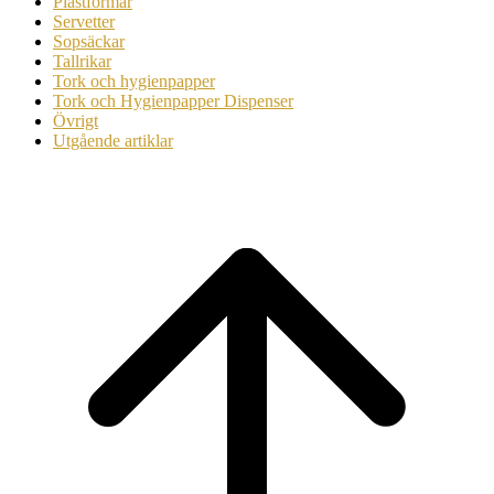
Plastformar
Servetter
Sopsäckar
Tallrikar
Tork och hygienpapper
Tork och Hygienpapper Dispenser
Övrigt
Utgående artiklar