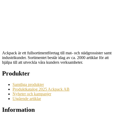
Lock PP till Soppskål 480ml, 500st
Artikelnr: 8405
Begära en offert
Ackpack är ett fullsortimentföretag till mat- och städgrossister samt
industrikunder. Sortimentet består idag av ca. 2000 artiklar för att
hjälpa till att utveckla våra kunders verksamheter.
Produkter
Samtliga produkter
Produktkatalog 2025 Ackpack AB
Nyheter och kampanjer
Utgående artiklar
Information