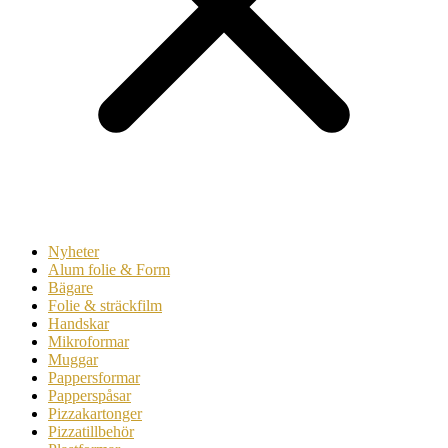
Nyheter
Alum folie & Form
Bägare
Folie & sträckfilm
Handskar
Mikroformar
Muggar
Pappersformar
Papperspåsar
Pizzakartonger
Pizzatillbehör