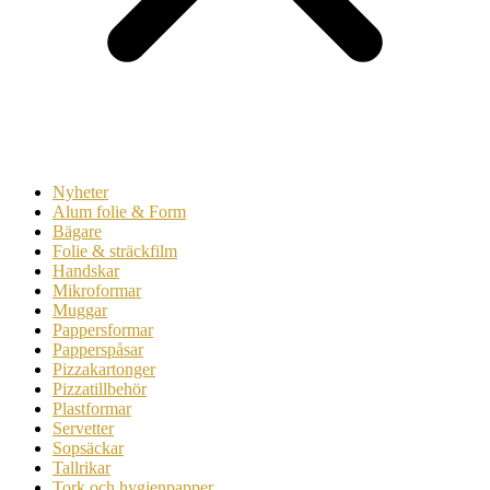
Nyheter
Alum folie & Form
Bägare
Folie & sträckfilm
Handskar
Mikroformar
Muggar
Pappersformar
Papperspåsar
Pizzakartonger
Pizzatillbehör
Plastformar
Servetter
Sopsäckar
Tallrikar
Tork och hygienpapper