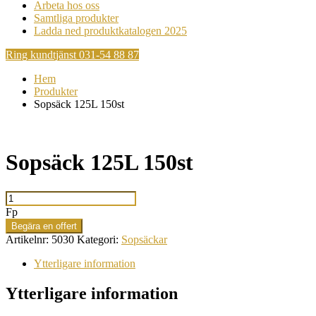
Arbeta hos oss
Samtliga produkter
Ladda ned produktkatalogen 2025
Ring kundtjänst 031-54 88 87
Hem
Produkter
Sopsäck 125L 150st
Sopsäck 125L 150st
Sopsäck
125L
Fp
150st
Begära en offert
mängd
Artikelnr:
5030
Kategori:
Sopsäckar
Ytterligare information
Ytterligare information