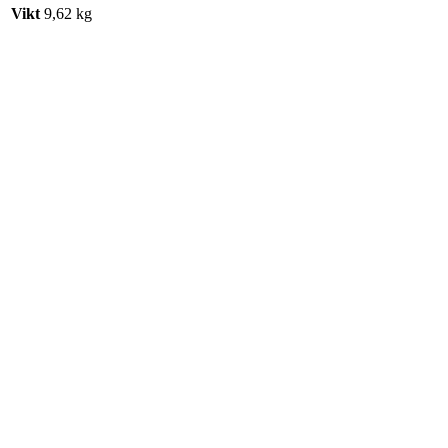
Vikt
9,62 kg
Korgpåse 30 lit HDPE,100st x10
Artikelnr: 5040
Begära en offert