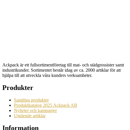
D.Servett OnlyOne Brun returfiber
8000st
Artikelnr: 3023
Begära en offert
Ackpack är ett fullsortimentföretag till mat- och städgrossister samt
industrikunder. Sortimentet består idag av ca. 2000 artiklar för att
hjälpa till att utveckla våra kunders verksamheter.
Produkter
Samtliga produkter
Produktkatalog 2025 Ackpack AB
Nyheter och kampanjer
Utgående artiklar
Information