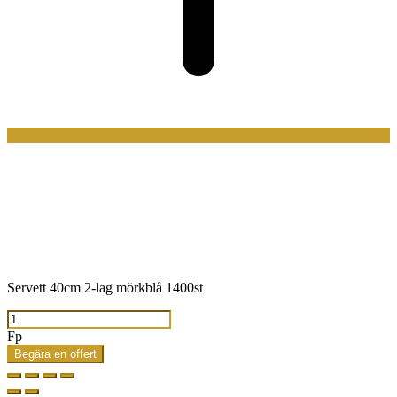
Servett 40cm 2-lag mörkblå 1400st
Servett
40cm
Fp
2-
Begära en offert
lag
mörkblå
1400st