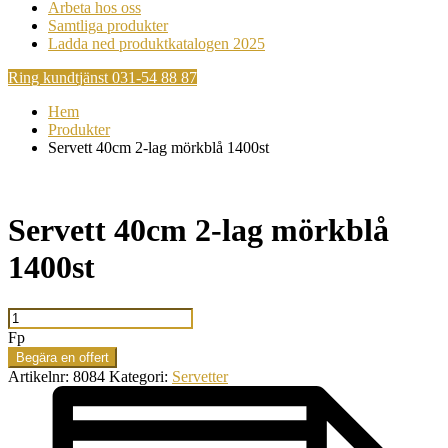
Arbeta hos oss
Samtliga produkter
Ladda ned produktkatalogen 2025
Ring kundtjänst 031-54 88 87
Hem
Produkter
Servett 40cm 2-lag mörkblå 1400st
Servett 40cm 2-lag mörkblå
1400st
Servett
40cm
Fp
2-
Begära en offert
lag
Artikelnr:
8084
Kategori:
Servetter
mörkblå
1400st
mängd