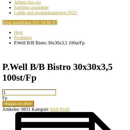
Arbeta hos oss
Samtliga produkter
Ladda ned produktkatalogen 2025
Ring kundtjänst 031-54 88 87
Hem
Produkter
P.Well B/B Bistro 30x30x3,5 100st/Fp
P.Well B/B Bistro 30x30x3,5
100st/Fp
P.Well
B/B
Fp
Bistro
Begära en offert
30x30x3,5
Artikelnr:
9831
Kategori:
Well Profil
100st/Fp
mängd