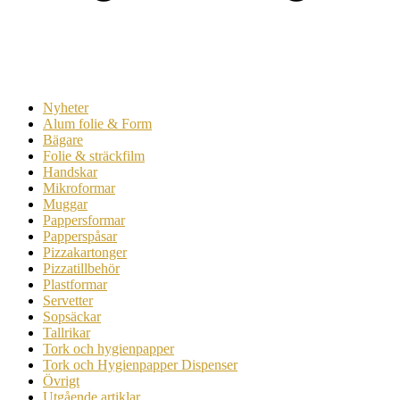
Nyheter
Alum folie & Form
Bägare
Folie & sträckfilm
Handskar
Mikroformar
Muggar
Pappersformar
Papperspåsar
Pizzakartonger
Pizzatillbehör
Plastformar
Servetter
Sopsäckar
Tallrikar
Tork och hygienpapper
Tork och Hygienpapper Dispenser
Övrigt
Utgående artiklar