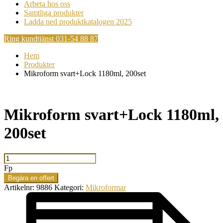
Arbeta hos oss
Samtliga produkter
Ladda ned produktkatalogen 2025
Ring kundtjänst 031-54 88 87
Hem
Produkter
Mikroform svart+Lock 1180ml, 200set
Mikroform svart+Lock 1180ml,
200set
Mikroform
svart+Lock
Fp
1180ml,
Begära en offert
200set
Artikelnr:
9886
Kategori:
Mikroformar
mängd