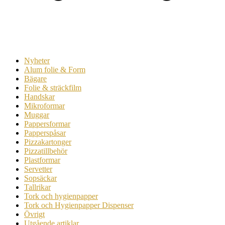
Nyheter
Alum folie & Form
Bägare
Folie & sträckfilm
Handskar
Mikroformar
Muggar
Pappersformar
Papperspåsar
Pizzakartonger
Pizzatillbehör
Plastformar
Servetter
Sopsäckar
Tallrikar
Tork och hygienpapper
Tork och Hygienpapper Dispenser
Övrigt
Utgående artiklar