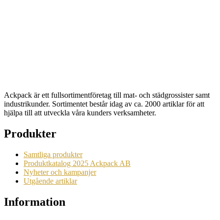
Hämtmatkasse varm&kall 17lit 250st
Artikelnr: 6090
Begära en offert
Ackpack är ett fullsortimentföretag till mat- och städgrossister samt
industrikunder. Sortimentet består idag av ca. 2000 artiklar för att
hjälpa till att utveckla våra kunders verksamheter.
Produkter
Samtliga produkter
Produktkatalog 2025 Ackpack AB
Nyheter och kampanjer
Utgående artiklar
Information