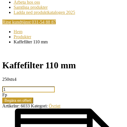
Arbeta hos oss
Samtliga produkter
Ladda ned produktkatalogen 2025
Ring kundtjänst 031-54 88 87
Hem
Produkter
Kaffefilter 110 mm
Kaffefilter 110 mm
250stx4
Kaffefilter
110
Fp
mm
Begära en offert
mängd
Artikelnr:
6033
Kategori:
Övrigt