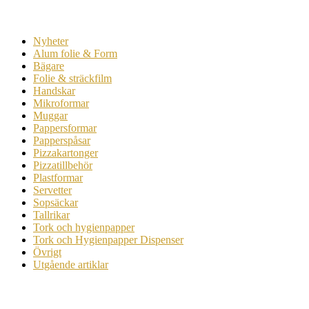
Nyheter
Alum folie & Form
Bägare
Folie & sträckfilm
Handskar
Mikroformar
Muggar
Pappersformar
Papperspåsar
Pizzakartonger
Pizzatillbehör
Plastformar
Servetter
Sopsäckar
Tallrikar
Tork och hygienpapper
Tork och Hygienpapper Dispenser
Övrigt
Utgående artiklar