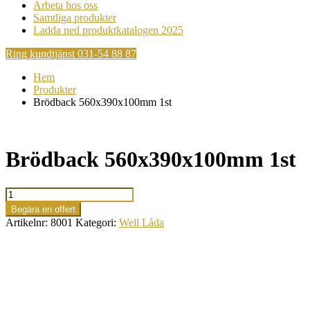
Arbeta hos oss
Samtliga produkter
Ladda ned produktkatalogen 2025
Ring kundtjänst 031-54 88 87
Hem
Produkter
Brödback 560x390x100mm 1st
Brödback 560x390x100mm 1st
Brödback
560x390x100mm
Begära en offert
1st
Artikelnr:
8001
Kategori:
Well Låda
mängd