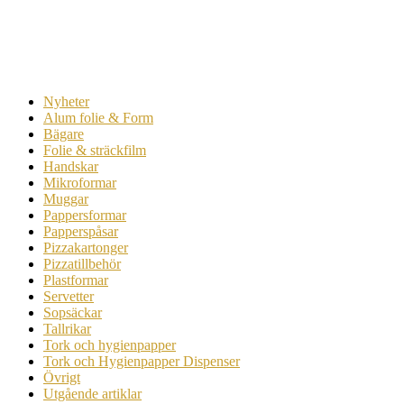
Nyheter
Alum folie & Form
Bägare
Folie & sträckfilm
Handskar
Mikroformar
Muggar
Pappersformar
Papperspåsar
Pizzakartonger
Pizzatillbehör
Plastformar
Servetter
Sopsäckar
Tallrikar
Tork och hygienpapper
Tork och Hygienpapper Dispenser
Övrigt
Utgående artiklar